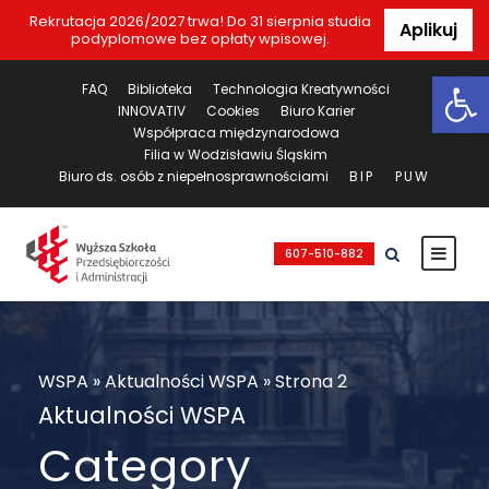
Rekrutacja 2026/2027 trwa! Do 31 sierpnia studia
Aplikuj
podyplomowe bez opłaty wpisowej.
Ot
FAQ
Biblioteka
Technologia Kreatywności
INNOVATIV
Cookies
Biuro Karier
Współpraca międzynarodowa
Filia w Wodzisławiu Śląskim
Biuro ds. osób z niepełnosprawnościami
BIP
PUW
607-510-882
WSPA
»
Aktualności WSPA
»
Strona 2
Aktualności WSPA
Category