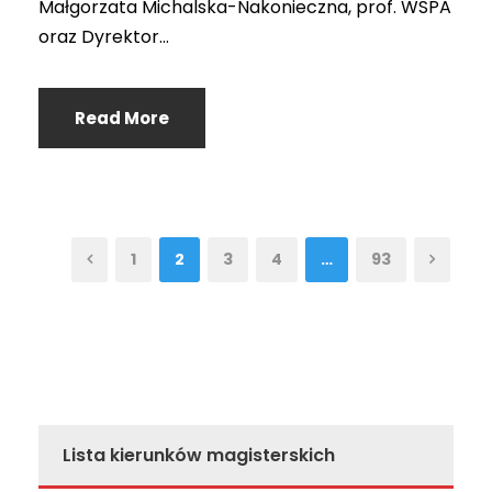
Małgorzata Michalska-Nakonieczna, prof. WSPA
oraz Dyrektor...
Read More
1
2
3
4
…
93
Lista kierunków magisterskich