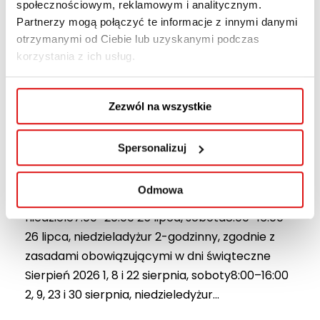
społecznościowym, reklamowym i analitycznym.
portierni WSPA w
Partnerzy mogą połączyć te informacje z innymi danymi
otrzymanymi od Ciebie lub uzyskanymi podczas
okresie
korzystania z ich usług.
wakacyjnym
Zezwól na wszystkie
30 CZERWCA, 2026
AKTUALNOŚCI WSPA
Spersonalizuj
Informujemy o zmianie godzin pracy portierni w
lipcu i sierpniu 2026 roku. Lipiec 2026 4, 11 i 18
Odmowa
lipca, soboty7:00–20:00 5, 12 i 19 lipca,
niedziele7:00–20:00 25 lipca, sobota8:00–16:00
26 lipca, niedzieladyżur 2-godzinny, zgodnie z
zasadami obowiązującymi w dni świąteczne
Sierpień 2026 1, 8 i 22 sierpnia, soboty8:00–16:00
2, 9, 23 i 30 sierpnia, niedzieledyżur...