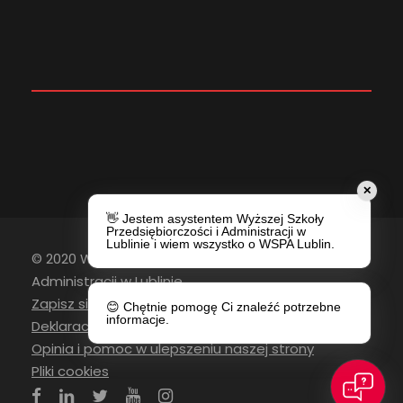
✕
👋 Jestem asystentem Wyższej Szkoły
Przedsiębiorczości i Administracji w
Lublinie i wiem wszystko o WSPA Lublin.
© 2020 Wyższa Szkoła Przedsiębiorczości i
Administracji w Lublinie
Zapisz się do newslettera
😊 Chętnie pomogę Ci znaleźć potrzebne
informacje.
Deklaracja Dostępności
Opinia i pomoc w ulepszeniu naszej strony
Pliki cookies