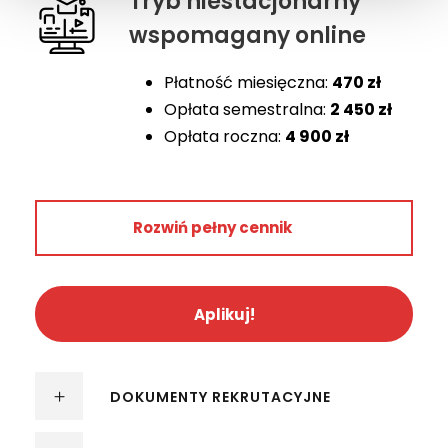
Tryb niestacjonarny
wspomagany online
Płatność miesięczna:
470 zł
Opłata semestralna:
2 450 zł
Opłata roczna:
4 900 zł
Rok 1
Rozwiń pełny cennik
4 900 zł
2 450 zł
470 zł
Aplikuj!
Rok 2
–
DOKUMENTY REKRUTACYJNE
2 450 zł
565 zł