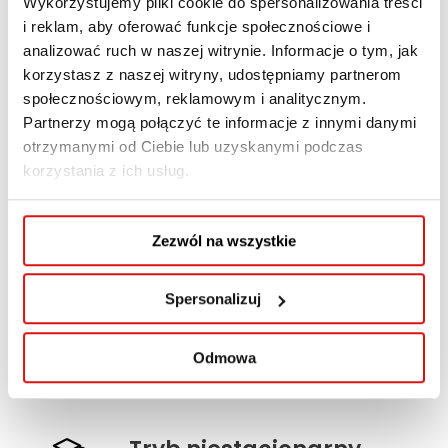
Wykorzystujemy pliki cookie do spersonalizowania treści
projekty w wybranych zastosowaniach
i reklam, aby oferować funkcje społecznościowe i
informatyki, zaprojektować proste urządzenie,
analizować ruch w naszej witrynie. Informacje o tym, jak
obiekt, system lub proces typowe dla
korzystasz z naszej witryny, udostępniamy partnerom
studiowanego kierunku wraz z wykorzystaniem
społecznościowym, reklamowym i analitycznym.
Partnerzy mogą połączyć te informacje z innymi danymi
właściwych metod, narzędzi, technik
otrzymanymi od Ciebie lub uzyskanymi podczas
i materiałów. Umie zaprojektować
korzystania z ich usług.
i skonfigurować prostą sieć komputerową.
Zezwól na wszystkie
Najważniejsze
informacje
Spersonalizuj
Tryb kształcenia: niestacjonarny wspomagany
online
Odmowa
Czas nauki: 3 semestry