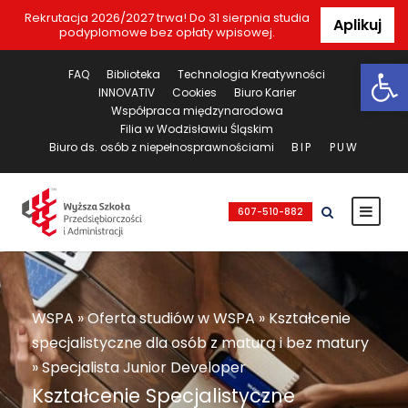
Rekrutacja 2026/2027 trwa! Do 31 sierpnia studia
Aplikuj
podyplomowe bez opłaty wpisowej.
Ot
FAQ
Biblioteka
Technologia Kreatywności
INNOVATIV
Cookies
Biuro Karier
Współpraca międzynarodowa
Filia w Wodzisławiu Śląskim
Biuro ds. osób z niepełnosprawnościami
BIP
PUW
607-510-882
WSPA
»
Oferta studiów w WSPA
»
Kształcenie
specjalistyczne dla osób z maturą i bez matury
»
Specjalista Junior Developer
Kształcenie Specjalistyczne