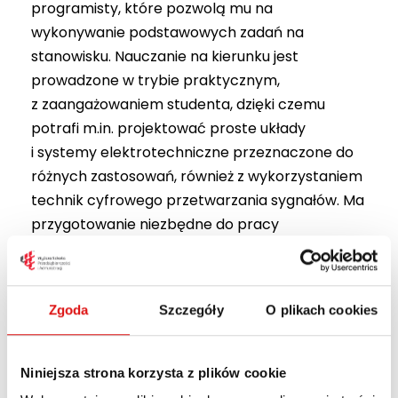
programisty, które pozwolą mu na
wykonywanie podstawowych zadań na
stanowisku. Nauczanie na kierunku jest
prowadzone w trybie praktycznym,
z zaangażowaniem studenta, dzięki czemu
potrafi m.in. projektować proste układy
i systemy elektrotechniczne przeznaczone do
różnych zastosowań, również z wykorzystaniem
technik cyfrowego przetwarzania sygnałów. Ma
przygotowanie niezbędne do pracy
w środowisku przemysłowym, umie planować
i organizować pracę indywidualną oraz
w zespole. Jest w stanie zaprojektować model
Zgoda
Szczegóły
O plikach cookies
implementacyjny bazy danych, zbudować bazę
danych zgodnie z podaną specyfikacją,
definiować zapytania do bazy danych
Niniejsza strona korzysta z plików cookie
i interpretować ich wyniki. Potrafi realizować