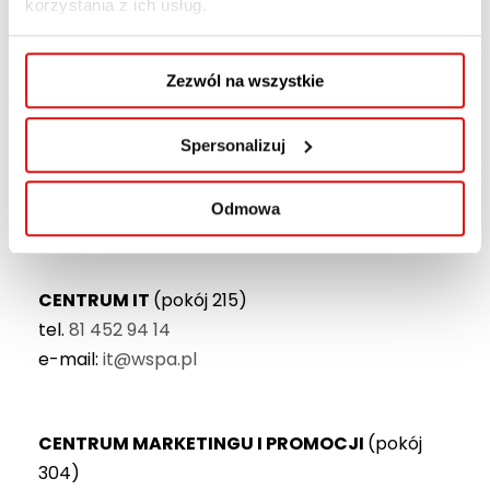
korzystania z ich usług.
Dział Kadr i Płac
(pokój 305)
tel.
81 452 94 19
Zezwól na wszystkie
e-mail:
place@wspa.pl
Spersonalizuj
Dział Finansowy
(pokój 306)
tel.
81 452 95 10
Odmowa
e-mail:
ksiegowosc@wspa.pl
CENTRUM IT
(pokój 215)
tel.
81 452 94 14
e-mail:
it@wspa.pl
CENTRUM MARKETINGU I PROMOCJI
(pokój
304)