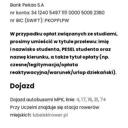
Bank Pekao S.A
nr konta: 34 1240 5497 1111 0000 5006 2380
nr BIC (SWIFT): PKOPPLPW
W przypadku opłat związanych ze studiami,
prosimy umieścić w tytule przelewu: imię
i nazwisko studenta, PESEL studenta oraz
nazwę kierunku, a także tytuł opłaty (np.
czesne/legitymacja/opłata
reaktywacyjna/warunek/urlop dziekański).
Dojazd
Dojazd autobusami MPK, linie:
4
,
17
,
18
,
31
,
74
Przy Uczelni znajduje się stacja rowerów
miejskich:
lubelskirower.pl