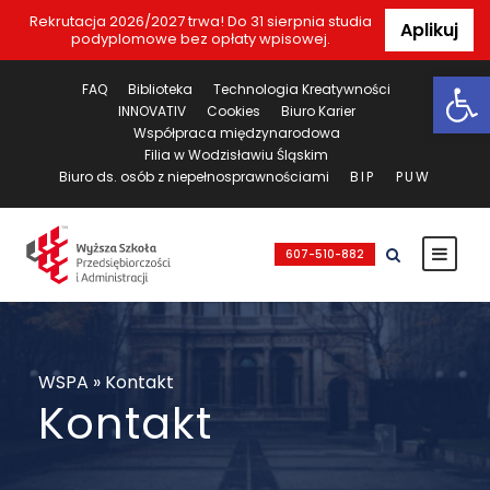
Rekrutacja 2026/2027 trwa! Do 31 sierpnia studia
Aplikuj
podyplomowe bez opłaty wpisowej.
Ot
FAQ
Biblioteka
Technologia Kreatywności
INNOVATIV
Cookies
Biuro Karier
Współpraca międzynarodowa
Filia w Wodzisławiu Śląskim
Biuro ds. osób z niepełnosprawnościami
BIP
PUW
607-510-882
WSPA
»
Kontakt
Kontakt