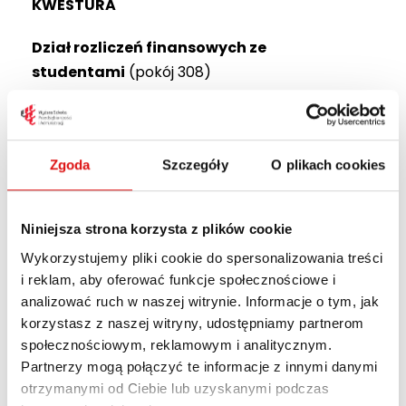
KWESTURA
Dział rozliczeń finansowych ze
studentami
(pokój 308)
tel.
607 808 663
, tel.
81 452 94 18
e-mail:
rozliczenia@wspa.pl
obsługa studenta:
Zgoda
Szczegóły
O plikach cookies
wtorek, czwartek: 10:00 – 13:00
środa, piątek: 12:00-15:00
Niniejsza strona korzysta z plików cookie
sobota, niedziela (wybrane): 8:00-14:00
Wykorzystujemy pliki cookie do spersonalizowania treści
(przerwa 11:30-12:00)
i reklam, aby oferować funkcje społecznościowe i
Stypendia
(pokój 311)
analizować ruch w naszej witrynie. Informacje o tym, jak
korzystasz z naszej witryny, udostępniamy partnerom
tel.
81 452 94 15
społecznościowym, reklamowym i analitycznym.
e-mail:
stypendia@wspa.pl
Partnerzy mogą połączyć te informacje z innymi danymi
obsługa studenta:
otrzymanymi od Ciebie lub uzyskanymi podczas
wt-pt 10:00-13:00