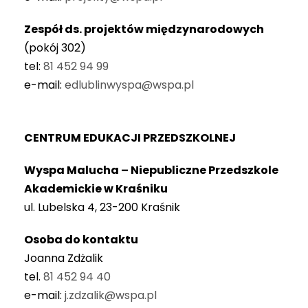
Zespół ds. projektów międzynarodowych
(pokój 302)
tel:
81 452 94 99
e-mail:
edlublinwyspa@wspa.pl
CENTRUM EDUKACJI PRZEDSZKOLNEJ
Wyspa Malucha – Niepubliczne Przedszkole
Akademickie w Kraśniku
ul. Lubelska 4,
23-200 Kraśnik
Osoba do kontaktu
Joanna Zdżalik
tel.
81 452 94 40
e-mail:
j.zdzalik@wspa.pl