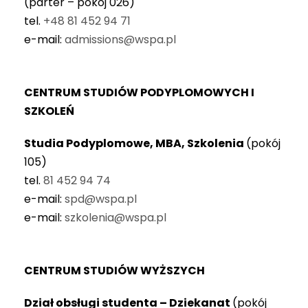
(parter – pokój 026)
tel.
+48 81 452 94 71
e-mail:
admissions@wspa.pl
CENTRUM STUDIÓW PODYPLOMOWYCH I
SZKOLEŃ
Studia Podyplomowe, MBA, Szkolenia
(pokój
105)
tel.
81 452 94 74
e-mail:
spd@wspa.pl
e-mail:
szkolenia@wspa.pl
CENTRUM STUDIÓW WYŻSZYCH
Dział obsługi studenta – Dziekanat
(pokój