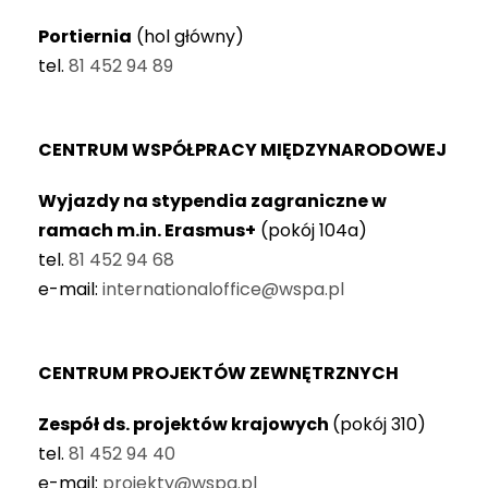
Portiernia
(hol główny)
tel.
81 452 94 89
CENTRUM WSPÓŁPRACY MIĘDZYNARODOWEJ
Wyjazdy na stypendia zagraniczne w
ramach m.in. Erasmus+
(pokój 104a)
tel.
81 452 94 68
e-mail:
internationaloffice@wspa.pl
CENTRUM PROJEKTÓW ZEWNĘTRZNYCH
Zespół ds. projektów krajowych
(pokój 310)
tel.
81 452 94 40
e-mail:
projekty@wspa.pl